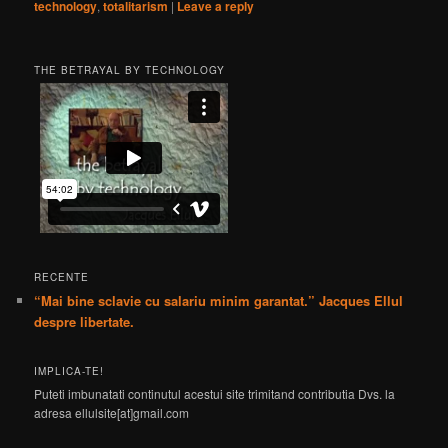
technology
,
totalitarism
|
Leave a reply
THE BETRAYAL BY TECHNOLOGY
RECENTE
“Mai bine sclavie cu salariu minim garantat.” Jacques Ellul
despre libertate.
IMPLICA-TE!
Puteti imbunatati continutul acestui site trimitand contributia Dvs. la
adresa ellulsite[at]gmail.com