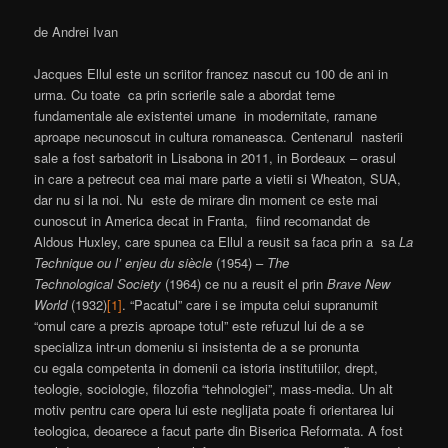
de Andrei Ivan
Jacques Ellul este un scriitor francez nascut cu 100 de ani in
urma. Cu toate ca prin scrierile sale a abordat teme
fundamentale ale existentei umane in modernitate, ramane
aproape necunoscut in cultura romaneasca. Centenarul nasterii
sale a fost sarbatorit in Lisabona in 2011, in Bordeaux – orasul
in care a petrecut cea mai mare parte a vietii si Wheaton, SUA,
dar nu si la noi. Nu este de mirare din moment ce este mai
cunoscut in America decat in Franta, fiind recomandat de
Aldous Huxley, care spunea ca Ellul a reusit sa faca prin a sa
La
Technique ou l’ enjeu du siècle
(1954) –
The
Technological Society
(1964) ce nu a reusit el prin
Brave New
World
(1932)
[1]
. “Pacatul” care i se imputa celui supranumit
“omul care a prezis aproape totul” este refuzul lui de a se
specializa intr-un domeniu si insistenta de a se pronunta
cu egala competenta in domenii ca istoria institutiilor, drept,
teologie, sociologie, filozofia “tehnologiei”, mass-media. Un alt
motiv pentru care opera lui este neglijata poate fi orientarea lui
teologica, deoarece a facut parte din Biserica Reformata. A fost