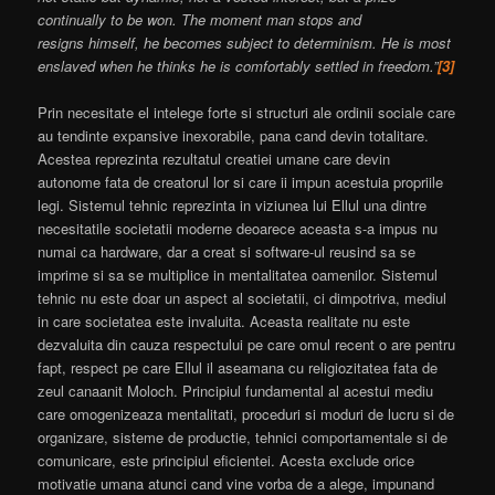
continually to be won. The moment man stops and
resigns himself, he becomes subject to determinism. He is most
enslaved when he thinks he is comfortably settled in freedom.”
[3]
Prin necesitate el intelege forte si structuri ale ordinii sociale care
au tendinte expansive inexorabile, pana cand devin totalitare.
Acestea reprezinta rezultatul creatiei umane care devin
autonome fata de creatorul lor si care ii impun acestuia propriile
legi. Sistemul tehnic reprezinta in viziunea lui Ellul una dintre
necesitatile societatii moderne deoarece aceasta s-a impus nu
numai ca hardware, dar a creat si software-ul reusind sa se
imprime si sa se multiplice in mentalitatea oamenilor. Sistemul
tehnic nu este doar un aspect al societatii, ci dimpotriva, mediul
in care societatea este invaluita. Aceasta realitate nu este
dezvaluita din cauza respectului pe care omul recent o are pentru
fapt, respect pe care Ellul il aseamana cu religiozitatea fata de
zeul canaanit Moloch. Principiul fundamental al acestui mediu
care omogenizeaza mentalitati, proceduri si moduri de lucru si de
organizare, sisteme de productie, tehnici comportamentale si de
comunicare, este principiul eficientei. Acesta exclude orice
motivatie umana atunci cand vine vorba de a alege, impunand