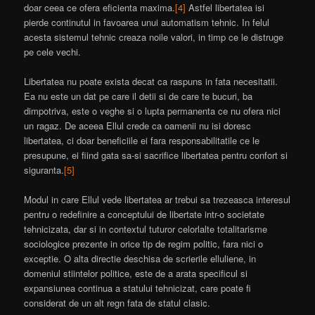
doar ceea ce ofera eficienta maxima.
[4]
Astfel libertatea isi
pierde continutul in favoarea unui automatism tehnic. In felul
acesta sistemul tehnic creaza noile valori, in timp ce le distruge
pe cele vechi.
Libertatea nu poate exista decat ca raspuns in fata necesitatii.
Ea nu este un dat pe care il detii si de care te bucuri, ba
dimpotriva, este o veghe si o lupta permanenta ce nu ofera nici
un ragaz. De aceea Ellul crede ca oamenii nu isi doresc
libertatea, ci doar beneficiile ei fara responsabilitatile ce le
presupune, ei fiind gata sa-si sacrifice libertatea pentru confort si
siguranta.
[5]
Modul in care Ellul vede libertatea ar trebui sa trezeasca interesul
pentru o redefinire a conceptului de libertate intr-o societate
tehnicizata, dar si in contextul tuturor celorlalte totalitarisme
sociologice prezente in orice tip de regim politic, fara nici o
exceptie. O alta directie deschisa de scrierile elluliene, in
domeniul stiintelor politice, este de a arata specificul si
expansiunea continua a statului tehnicizat, care poate fi
considerat de un alt regn fata de statul clasic.