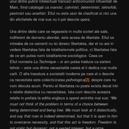
unul dintre putinii intelectuali francezi anticomunisti influentati de
Marx, fiind catalogat ca
marxist, calvinist, determinist, tehnofob,
pesimist
sau
anarhist.
Ellul nu este usor de clasificat si nici una
din etichetele de mai sus nu ii pot descrie opera.
Una dintre ideile care se regaseste in multe scrieri ale sale,
indiferent de domeniu abordat, este aceea de
libertate.
Ellul se
intreaba de ce oamenii nu isi doresc libertatea, dar el nu are in
vedere libertatea fata de totalitarismele politice, ci libertatea fata
de ce am putea numi
totalitarisme sociologice.
Ceea ce
Ellul numeste
La Technique
– si am putea traduce ca sistem
tehnic – este una dintre
necesitatile
careia el ii dedica mai multe
carti. O alta trasatura a societatii moderne pe care el o descrie
ca necesitate este
colectivizarea psihologica
[2]
,
despre care nu
vom discuta acum. Pentru el libertatea nu poate exista decat intr-
o relatie dialectica cu necesitatea. Iata cum descrie aceasta
relatie in prefata la editia engleza a operei amintite mai sus: “
We
must not think of the problem in terms of a choice between
being determined and being free. We must look at it dialectically,
and say that man is indeed determined, but that it is open to him
to overcame necessity, and that this act is freedom. Freedom is
not static but dynamic; not a vested interest, but a prize