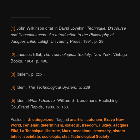
[1]
John Wilkinson citat in David Lovekin,
Technique, Discourse
and Consciousness: An Introduction to the Philosophy of
Jacques Ellul,
Lehigh University Press, 1991, p. 29
[2]
Jacques Ellul,
The Technological Society,
New York, Vintage
Books, 1964, p. 406.
[3]
Ibidem, p. xxxiii.
[4]
Idem,
The Technological System,
p. 239
[5]
Idem,
What I Believe,
William B. Eerdemans Publishing
Co.,Grand Rapids, 1989, p. 158.
Posted in
Uncategorized
|
Tagged
anarhist
,
autonom
,
Brave New
World
,
centenar
,
determinism
,
dialectic
,
freedom
,
Huxley
,
Jacques
Ellul
,
La Technique
,
libertate
,
Marx
,
necesitate
,
necessity
,
sistem
tehnic
,
societate
,
sociologic
,
stat
,
Technological Society
,