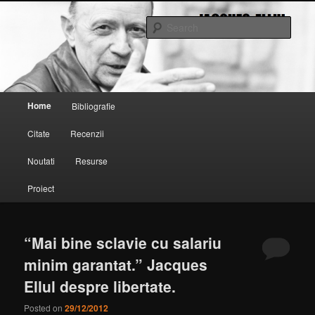
Sear
jacques ellul
Main menu
Home
Bibliografie
Skip to primary content
Skip to secondary content
Citate
Recenzii
Noutati
Resurse
Proiect
“Mai bine sclavie cu salariu
minim garantat.” Jacques
Ellul despre libertate.
Posted on
29/12/2012